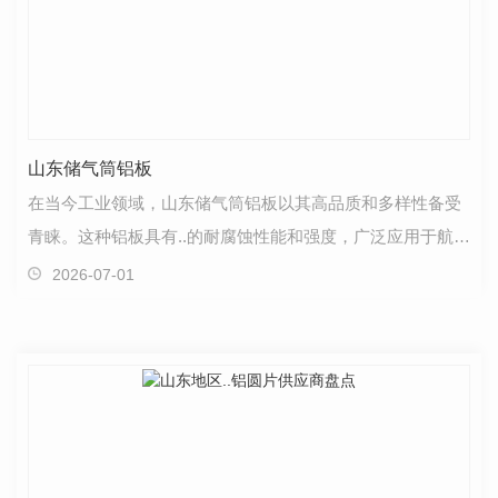
山东储气筒铝板
在当今工业领域，山东储气筒铝板以其高品质和多样性备受
青睐。这种铝板具有..的耐腐蚀性能和强度，广泛应用于航空
航天、交通运输、建筑等领域。山东储气筒铝板经过…
2026-07-01