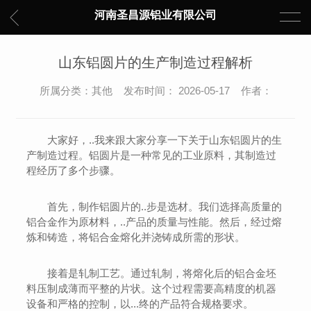
河南圣昌源铝业有限公司
山东铝圆片的生产制造过程解析
所属分类：其他 发布时间： 2026-05-17 作者：
大家好，..我来跟大家分享一下关于山东铝圆片的生
产制造过程。铝圆片是一种常见的工业原料，其制造过
程经历了多个步骤。
首先，制作铝圆片的..步是选材。我们选择高质量的
铝合金作为原材料，..产品的质量与性能。然后，经过熔
炼和铸造，将铝合金熔化并浇铸成所需的形状。
接着是轧制工艺。通过轧制，将熔化后的铝合金坯
料压制成薄而平整的片状。这个过程需要高精度的机器
设备和严格的控制，以...终的产品符合规格要求。